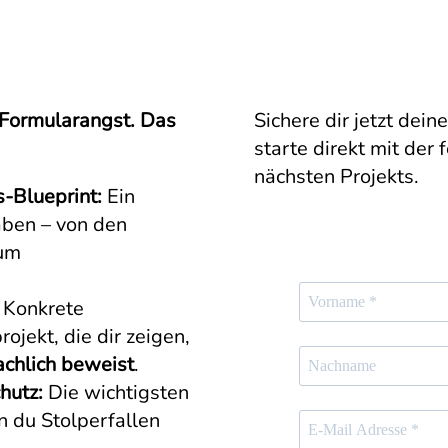
 Formularangst. Das
Sichere dir jetzt de
starte direkt mit der 
nächsten Projekts.
s-Blueprint:
Ein
gaben – von den
zum
Konkrete
ojekt, die dir zeigen,
achlich beweist
.
hutz:
Die wichtigsten
n du Stolperfallen