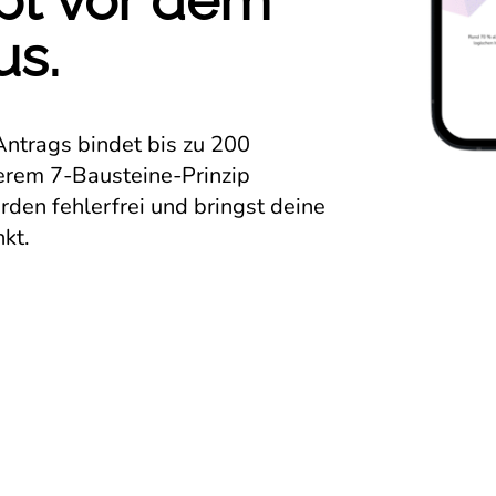
pt vor dem
us.
ntrags bindet bis zu 200
erem 7‑Bausteine-Prinzip
rden fehlerfrei und bringst deine
kt.